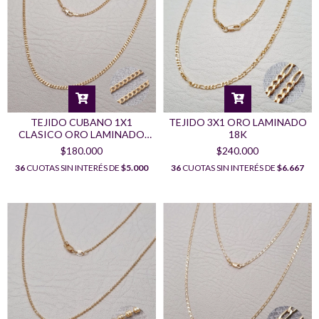
TEJIDO CUBANO 1X1
TEJIDO 3X1 ORO LAMINADO
CLASICO ORO LAMINADO
18K
18K
$180.000
$240.000
36
CUOTAS SIN INTERÉS DE
$5.000
36
CUOTAS SIN INTERÉS DE
$6.667