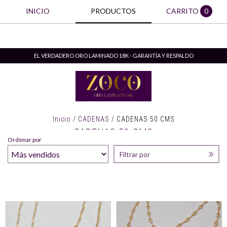
INICIO
PRODUCTOS
CARRITO
0
EL VERDADERO ORO LAMINADO 18K - GARANTÍA Y RESPALDO
Inicio
/
CADENAS
/
CADENAS 50 CMS
CADENAS 50 CMS
Ordenar por
Filtrar por