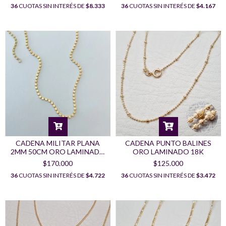
36
CUOTAS SIN INTERÉS DE
$8.333
36
CUOTAS SIN INTERÉS DE
$4.167
CADENA MILITAR PLANA
CADENA PUNTO BALINES
2MM 50CM ORO LAMINADO
ORO LAMINADO 18K
18K
$170.000
$125.000
36
CUOTAS SIN INTERÉS DE
$4.722
36
CUOTAS SIN INTERÉS DE
$3.472