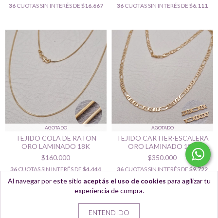
36
CUOTAS SIN INTERÉS DE
$16.667
36
CUOTAS SIN INTERÉS DE
$6.111
AGOTADO
AGOTADO
TEJIDO COLA DE RATON
TEJIDO CARTIER-ESCALERA
ORO LAMINADO 18K
ORO LAMINADO 18K
$160.000
$350.000
36
CUOTAS SIN INTERÉS DE
$4.444
36
CUOTAS SIN INTERÉS DE
$9.722
Al navegar por este sitio
aceptás el uso de cookies
para agilizar tu
experiencia de compra.
ENTENDIDO