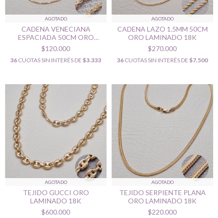
AGOTADO
AGOTADO
CADENA VENECIANA
CADENA LAZO 1.5MM 50CM
ESPACIADA 50CM ORO
ORO LAMINADO 18K
LAMINADO 18K
$120.000
$270.000
36
CUOTAS SIN INTERÉS DE
$3.333
36
CUOTAS SIN INTERÉS DE
$7.500
AGOTADO
AGOTADO
TEJIDO GUCCI ORO
TEJIDO SERPIENTE PLANA
LAMINADO 18K
ORO LAMINADO 18K
$600.000
$220.000