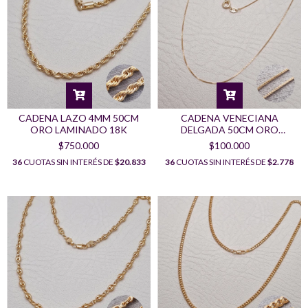
CADENA LAZO 4MM 50CM
CADENA VENECIANA
ORO LAMINADO 18K
DELGADA 50CM ORO
LAMINADO 18K
$750.000
$100.000
36
CUOTAS SIN INTERÉS DE
$20.833
36
CUOTAS SIN INTERÉS DE
$2.778