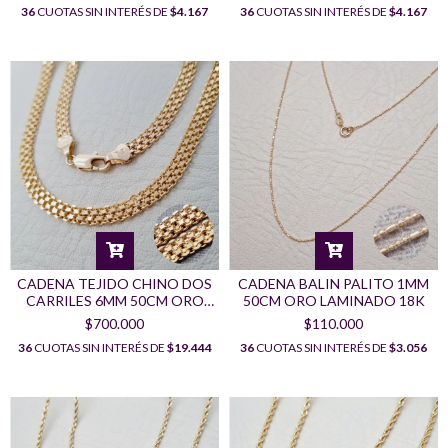
36
CUOTAS SIN INTERÉS DE
$4.167
36
CUOTAS SIN INTERÉS DE
$4.167
CADENA TEJIDO CHINO DOS
CADENA BALIN PALITO 1MM
CARRILES 6MM 50CM ORO
50CM ORO LAMINADO 18K
LAMINADO 18K
$700.000
$110.000
36
CUOTAS SIN INTERÉS DE
$19.444
36
CUOTAS SIN INTERÉS DE
$3.056