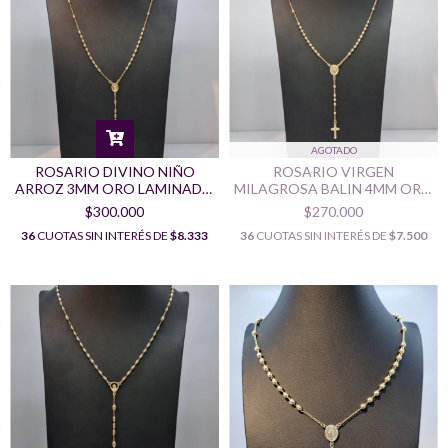
AGOTADO
ROSARIO DIVINO NIÑO
ROSARIO VIRGEN
ARROZ 3MM ORO LAMINADO
MILAGROSA BALIN 4MM ORO
18K
LAMINADO 18K
$300.000
$270.000
36
CUOTAS SIN INTERÉS DE
$8.333
36
CUOTAS SIN INTERÉS DE
$7.500