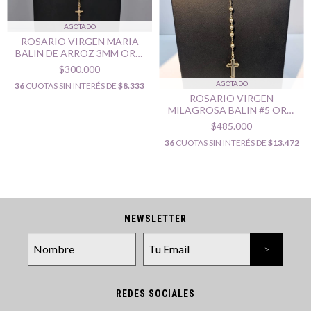
AGOTADO
ROSARIO VIRGEN MARIA
BALIN DE ARROZ 3MM ORO
LAMINADO 18K
$300.000
AGOTADO
36
CUOTAS SIN INTERÉS DE
$8.333
ROSARIO VIRGEN
MILAGROSA BALIN #5 ORO
LAMINADO 18K
$485.000
36
CUOTAS SIN INTERÉS DE
$13.472
NEWSLETTER
REDES SOCIALES