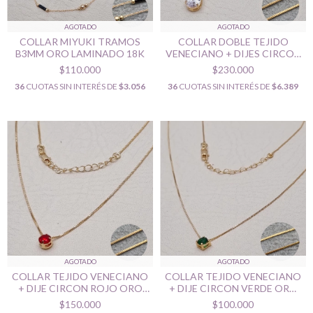
AGOTADO
AGOTADO
COLLAR MIYUKI TRAMOS
COLLAR DOBLE TEJIDO
B3MM ORO LAMINADO 18K
VENECIANO + DIJES CIRCON
CRISTAL ORO LAMINADO
$110.000
$230.000
18K
36
CUOTAS SIN INTERÉS DE
$3.056
36
CUOTAS SIN INTERÉS DE
$6.389
AGOTADO
AGOTADO
COLLAR TEJIDO VENECIANO
COLLAR TEJIDO VENECIANO
+ DIJE CIRCON ROJO ORO
+ DIJE CIRCON VERDE ORO
LAMINADO 18K
LAMINADO 18K
$150.000
$100.000