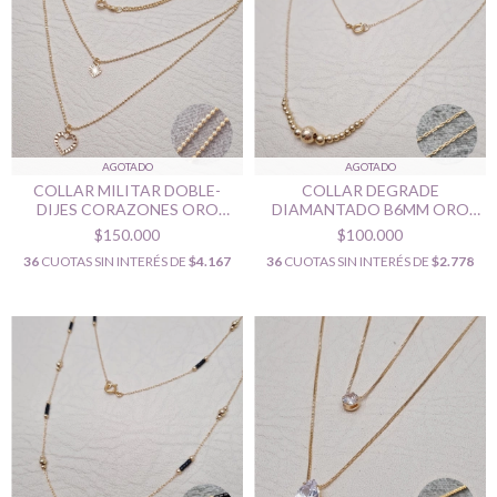
AGOTADO
AGOTADO
COLLAR MILITAR DOBLE-
COLLAR DEGRADE
DIJES CORAZONES ORO
DIAMANTADO B6MM ORO
LAMINADO 18K
LAMINADO 18K
$150.000
$100.000
36
CUOTAS SIN INTERÉS DE
$4.167
36
CUOTAS SIN INTERÉS DE
$2.778