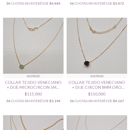
36
CUOTAS SIN INTERÉS DE
$4.444
36
CUOTAS SIN INTERÉS DE
$3.472
AGOTADO
AGOTADO
COLLAR TEJIDO VENECIANO
COLLAR TEJIDO VENECIANO
+ DIJE MICROCIRCON 5MM
+ DIJE CIRCON 8MM ORO
ORO LAMINADO 18K
LAMINADO 18K
$115.000
$150.000
36
CUOTAS SIN INTERÉS DE
$3.194
36
CUOTAS SIN INTERÉS DE
$4.167