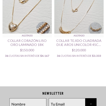
AGOTADO
AGOTADO
COLLAR CORAZÓN LISO
COLLAR TEJIDO CUADRADA
ORO LAMINADO 18K
DIJE AROS UNICOLOR 45CM
ORO LAMINADO 18K
$150.000
$120.000
36
CUOTAS SIN INTERÉS DE
$4.167
36
CUOTAS SIN INTERÉS DE
$3.333
NEWSLETTER