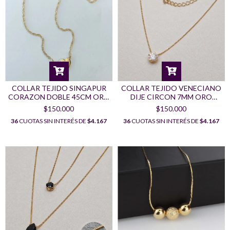
COLLAR TEJIDO SINGAPUR
COLLAR TEJIDO VENECIANO
CORAZON DOBLE 45CM ORO
DIJE CIRCON 7MM ORO
LAMINADO 18K
LAMINADO 18K
$150.000
$150.000
36
CUOTAS SIN INTERÉS DE
$4.167
36
CUOTAS SIN INTERÉS DE
$4.167