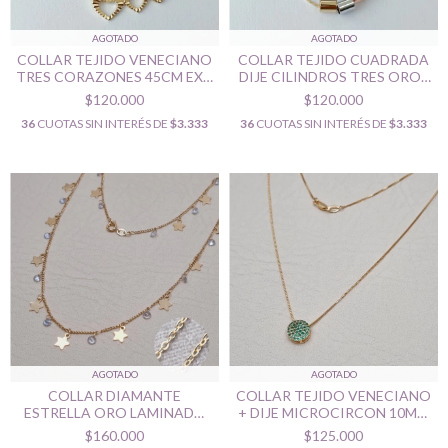
AGOTADO
AGOTADO
COLLAR TEJIDO VENECIANO
COLLAR TEJIDO CUADRADA
TRES CORAZONES 45CM EXT
DIJE CILINDROS TRES OROS
ORO LAMINADO 18K
45CM ORO LAMINADO 18K
$120.000
$120.000
36
CUOTAS SIN INTERÉS DE
$3.333
36
CUOTAS SIN INTERÉS DE
$3.333
AGOTADO
AGOTADO
COLLAR DIAMANTE
COLLAR TEJIDO VENECIANO
ESTRELLA ORO LAMINADO
+ DIJE MICROCIRCON 10MM
18K
ORO LAMINADO 18K
$160.000
$125.000