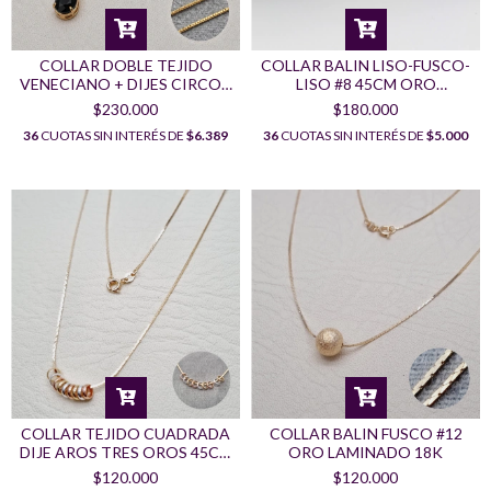
COLLAR DOBLE TEJIDO
COLLAR BALIN LISO-FUSCO-
VENECIANO + DIJES CIRCON
LISO #8 45CM ORO
NEGRO ORO LAMINADO 18K
LAMINADO 18K
$230.000
$180.000
36
CUOTAS SIN INTERÉS DE
$6.389
36
CUOTAS SIN INTERÉS DE
$5.000
COLLAR TEJIDO CUADRADA
COLLAR BALIN FUSCO #12
DIJE AROS TRES OROS 45CM
ORO LAMINADO 18K
ORO LAMINADO 18K
$120.000
$120.000