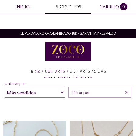
INICIO
PRODUCTOS
CARRITO
0
EL VERDADERO ORO LAMINADO 18K - GARANTÍA Y RESPALDO
Inicio
/
COLLARES
/
COLLARES 45 CMS
COLLARES 45 CMS
Ordenar por
Filtrar por