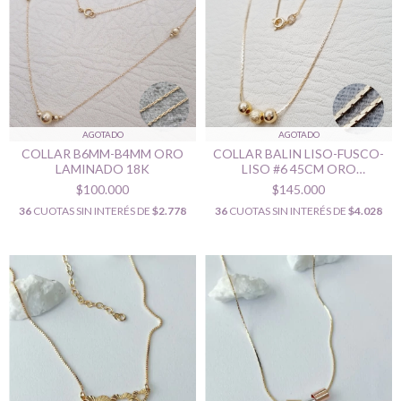
AGOTADO
AGOTADO
COLLAR B6MM-B4MM ORO
COLLAR BALIN LISO-FUSCO-
LAMINADO 18K
LISO #6 45CM ORO
LAMINADO 18K
$100.000
$145.000
36
CUOTAS SIN INTERÉS DE
$2.778
36
CUOTAS SIN INTERÉS DE
$4.028