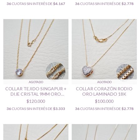
36
CUOTAS SIN INTERÉS DE
$4.167
36
CUOTAS SIN INTERÉS DE
$2.778
AGOTADO
AGOTADO
COLLAR TEJIDO SINGAPUR +
COLLAR CORAZÓN RODIO
DIJE CRISTAL 9MM ORO
ORO LAMINADO 18K
LAMINADO 18K
$120.000
$100.000
36
CUOTAS SIN INTERÉS DE
$3.333
36
CUOTAS SIN INTERÉS DE
$2.778