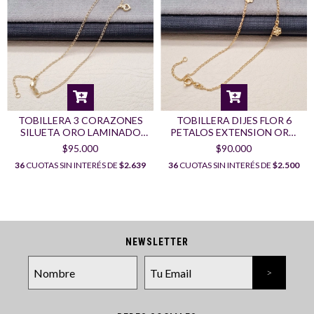
TOBILLERA 3 CORAZONES
TOBILLERA DIJES FLOR 6
SILUETA ORO LAMINADO
PETALOS EXTENSION ORO
18K
LAMINADO 18K
$95.000
$90.000
36
CUOTAS SIN INTERÉS DE
$2.639
36
CUOTAS SIN INTERÉS DE
$2.500
NEWSLETTER