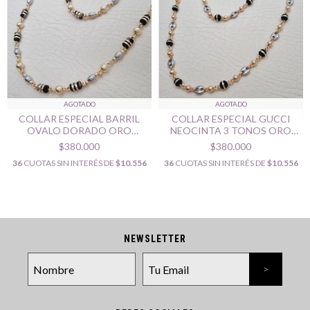
AGOTADO
AGOTADO
COLLAR ESPECIAL BARRIL
COLLAR ESPECIAL GUCCI
OVALO DORADO ORO
NEOCINTA 3 TONOS ORO
LAMINADO 18K
LAMINADO 18K
$380.000
$380.000
36
CUOTAS SIN INTERÉS DE
$10.556
36
CUOTAS SIN INTERÉS DE
$10.556
NEWSLETTER