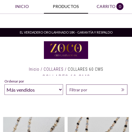
INICIO
PRODUCTOS
CARRITO
0
EL VERDADERO ORO LAMINADO 18K - GARANTÍA Y RESPALDO
Inicio
/
COLLARES
/
COLLARES 60 CMS
COLLARES 60 CMS
Ordenar por
Filtrar por