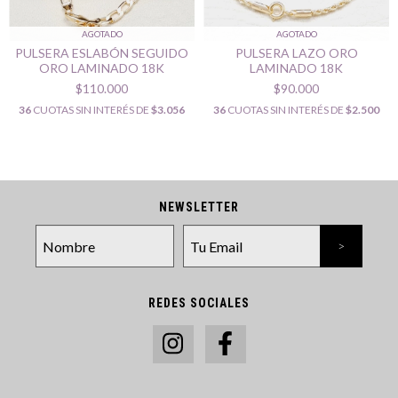
AGOTADO
AGOTADO
PULSERA ESLABÓN SEGUIDO
PULSERA LAZO ORO
ORO LAMINADO 18K
LAMINADO 18K
$110.000
$90.000
36
CUOTAS SIN INTERÉS DE
$3.056
36
CUOTAS SIN INTERÉS DE
$2.500
NEWSLETTER
REDES SOCIALES