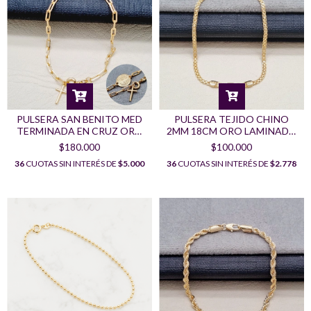
PULSERA SAN BENITO MED
PULSERA TEJIDO CHINO
TERMINADA EN CRUZ ORO
2MM 18CM ORO LAMINADO
LAMINADO 18K
18K
$180.000
$100.000
36
CUOTAS SIN INTERÉS DE
$5.000
36
CUOTAS SIN INTERÉS DE
$2.778