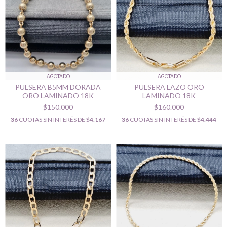
AGOTADO
AGOTADO
PULSERA B5MM DORADA
PULSERA LAZO ORO
ORO LAMINADO 18K
LAMINADO 18K
$150.000
$160.000
36
CUOTAS SIN INTERÉS DE
$4.167
36
CUOTAS SIN INTERÉS DE
$4.444