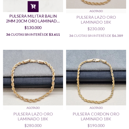
AGOTADO
PULSERA MILITAR BALIN
PULSERA LAZO ORO
2MM 20CM ORO LAMINADO
LAMINADO 18K
18K
$130.000
$230.000
36
CUOTAS SIN INTERÉS DE
$3.611
36
CUOTAS SIN INTERÉS DE
$6.389
AGOTADO
AGOTADO
PULSERA LAZO ORO
PULSERA CORDON ORO
LAMINADO 18K
LAMINADO 18K
$280.000
$190.000