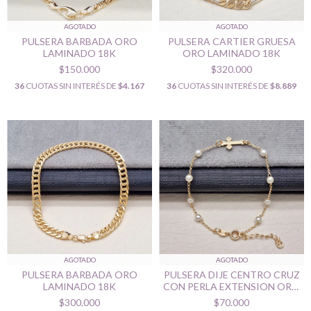
AGOTADO
AGOTADO
PULSERA BARBADA ORO
PULSERA CARTIER GRUESA
LAMINADO 18K
ORO LAMINADO 18K
$150.000
$320.000
36
CUOTAS SIN INTERÉS DE
$4.167
36
CUOTAS SIN INTERÉS DE
$8.889
AGOTADO
AGOTADO
PULSERA BARBADA ORO
PULSERA DIJE CENTRO CRUZ
LAMINADO 18K
CON PERLA EXTENSION ORO
LAMINADO 18K
$300.000
$70.000