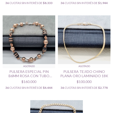
36
CUOTAS SIN INTERÉS DE
$8.333
36
CUOTAS SIN INTERÉS DE
$1.944
AGOTADO
AGOTADO
PULSERA ESPECIAL PIN
PULSERA TEJIDO CHINO
B6MM ROSA CON TUBO
PLANA ORO LAMINADO 18K
CINTA NEGRO ORO
$160.000
$100.000
LAMINADO 18K
36
CUOTAS SIN INTERÉS DE
$4.444
36
CUOTAS SIN INTERÉS DE
$2.778