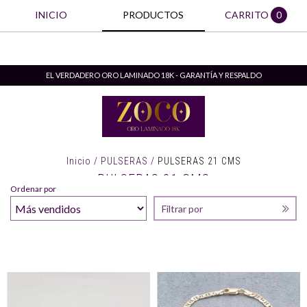
INICIO
PRODUCTOS
CARRITO
0
EL VERDADERO ORO LAMINADO 18K - GARANTÍA Y RESPALDO
Inicio
/
PULSERAS
/
PULSERAS 21 CMS
PULSERAS 21 CMS
Ordenar por
Filtrar por