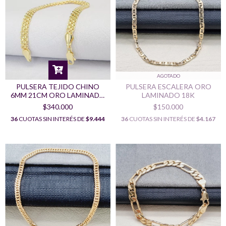
AGOTADO
PULSERA TEJIDO CHINO
PULSERA ESCALERA ORO
6MM 21CM ORO LAMINADO
LAMINADO 18K
18K
$340.000
$150.000
36
CUOTAS SIN INTERÉS DE
$9.444
36
CUOTAS SIN INTERÉS DE
$4.167