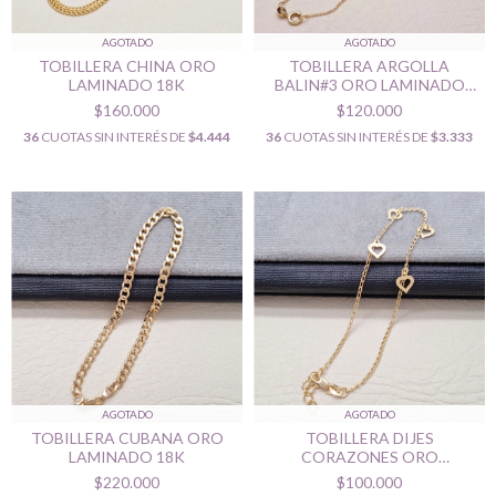
AGOTADO
AGOTADO
TOBILLERA CHINA ORO
TOBILLERA ARGOLLA
LAMINADO 18K
BALIN#3 ORO LAMINADO
18K
$160.000
$120.000
36
CUOTAS SIN INTERÉS DE
$4.444
36
CUOTAS SIN INTERÉS DE
$3.333
AGOTADO
AGOTADO
TOBILLERA CUBANA ORO
TOBILLERA DIJES
LAMINADO 18K
CORAZONES ORO
LAMINADO 18K
$220.000
$100.000