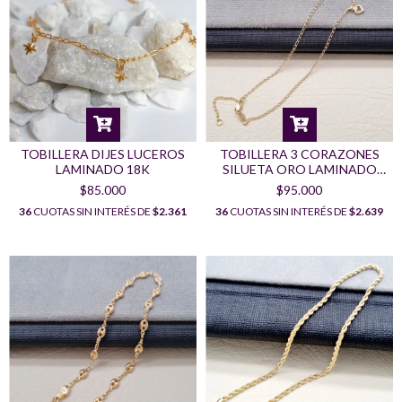
TOBILLERA DIJES LUCEROS
TOBILLERA 3 CORAZONES
LAMINADO 18K
SILUETA ORO LAMINADO
18K
$85.000
$95.000
36
CUOTAS SIN INTERÉS DE
$2.361
36
CUOTAS SIN INTERÉS DE
$2.639