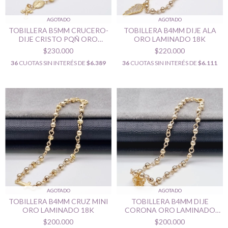
AGOTADO
AGOTADO
TOBILLERA B5MM CRUCERO-
TOBILLERA B4MM DIJE ALA
DIJE CRISTO PQÑ ORO
ORO LAMINADO 18K
LAMINADO 18K
$230.000
$220.000
36
CUOTAS SIN INTERÉS DE
$6.389
36
CUOTAS SIN INTERÉS DE
$6.111
AGOTADO
AGOTADO
TOBILLERA B4MM CRUZ MINI
TOBILLERA B4MM DIJE
ORO LAMINADO 18K
CORONA ORO LAMINADO
18K
$200.000
$200.000