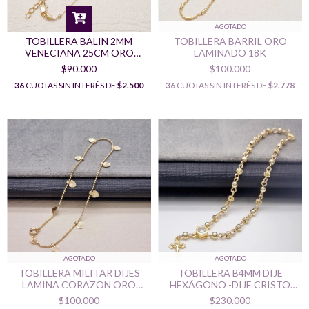
AGOTADO
TOBILLERA BALIN 2MM
TOBILLERA BARRIL ORO
VENECIANA 25CM ORO
LAMINADO 18K
LAMINADO 18K
$90.000
$100.000
36
CUOTAS SIN INTERÉS DE
$2.500
36
CUOTAS SIN INTERÉS DE
$2.778
AGOTADO
AGOTADO
TOBILLERA MILITAR DIJES
TOBILLERA B4MM DIJE
LAMINA CORAZON ORO
HEXÁGONO -DIJE CRISTO
LAMINADO 18K
PQÑ ORO LAMINADO 18K
$100.000
$230.000