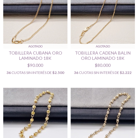
AGOTADO
AGOTADO
TOBILLERA CUBANA ORO
TOBILLERA CADENA BALIN
LAMINADO 18K
ORO LAMINADO 18K
$90.000
$80.000
36
CUOTAS SIN INTERÉS DE
$2.500
36
CUOTAS SIN INTERÉS DE
$2.222