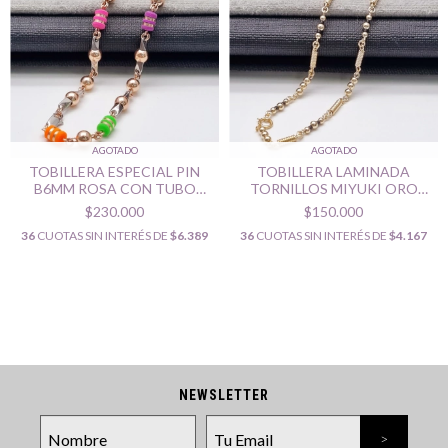
AGOTADO
AGOTADO
TOBILLERA ESPECIAL PIN
TOBILLERA LAMINADA
B6MM ROSA CON TUBO
TORNILLOS MIYUKI ORO
CINTA ORO LAMINADO 18K
LAMINADO 18K
$230.000
$150.000
36
CUOTAS SIN INTERÉS DE
$6.389
36
CUOTAS SIN INTERÉS DE
$4.167
NEWSLETTER