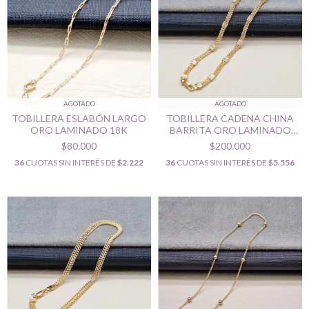
AGOTADO
AGOTADO
TOBILLERA ESLABÓN LARGO
TOBILLERA CADENA CHINA
ORO LAMINADO 18K
BARRITA ORO LAMINADO
18K
$80.000
$200.000
36
CUOTAS SIN INTERÉS DE
$2.222
36
CUOTAS SIN INTERÉS DE
$5.556