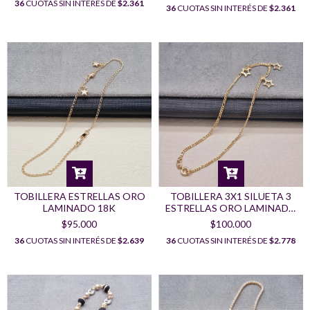
36
CUOTAS SIN INTERÉS DE
$2.361
36
CUOTAS SIN INTERÉS DE
$2.361
TOBILLERA ESTRELLAS ORO
TOBILLERA 3X1 SILUETA 3
LAMINADO 18K
ESTRELLAS ORO LAMINADO
18K
$95.000
$100.000
36
CUOTAS SIN INTERÉS DE
$2.639
36
CUOTAS SIN INTERÉS DE
$2.778