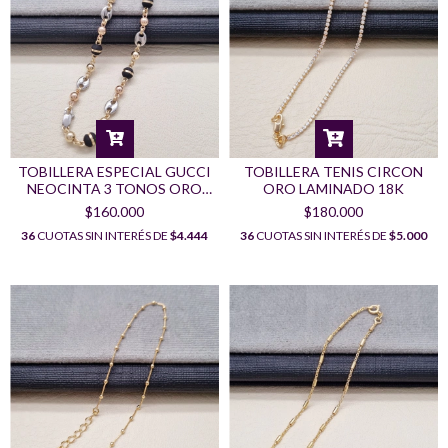
TOBILLERA ESPECIAL GUCCI
TOBILLERA TENIS CIRCON
NEOCINTA 3 TONOS ORO
ORO LAMINADO 18K
LAMINADO 18K
$160.000
$180.000
36
CUOTAS SIN INTERÉS DE
$4.444
36
CUOTAS SIN INTERÉS DE
$5.000