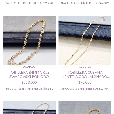
36
CUOTAS SIN INTERÉS DE
$2.778
36
CUOTAS SIN INTERÉS DE
$6.389
AGOTADO
AGOTADO
TOBILLERA B4MM CRUZ
TOBILLERA CUBANA
SWAROVSKI PQÑ ORO
LENTEJA ORO LAMINADO
LAMINADO 18K
18K
$220.000
$70.000
36
CUOTAS SIN INTERÉS DE
$6.111
36
CUOTAS SIN INTERÉS DE
$1.944