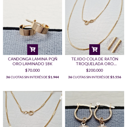
CANDONGA LAMINA PQÑ
TEJIDO COLA DE RATÓN
ORO LAMINADO 18K
TROQUELADA ORO
LAMINADO 18K
$70.000
$200.000
36
CUOTAS SIN INTERÉS DE
$1.944
36
CUOTAS SIN INTERÉS DE
$5.556