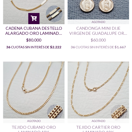
AGOTADO
CADENA CUBANA DESTELLO
CANDONGA MINI DIJE
ALARGADO ORO LAMINADO
VIRGEN DE GUADALUPE ORO
18K
LAMINADO 18K
$80.000
$60.000
36
CUOTAS SIN INTERÉS DE
$2.222
36
CUOTAS SIN INTERÉS DE
$1.667
AGOTADO
AGOTADO
TEJIDO CUBANO ORO
TEJIDO CARTIER ORO