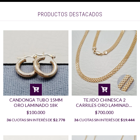
PRODUCTOS DESTACADOS
CANDONGA TUBO 15MM
TEJIDO CHINESCA 2
ORO LAMINADO 18K
CARRILES ORO LAMINADO
18K
$100.000
$700.000
36
CUOTAS SIN INTERÉS DE
$2.778
36
CUOTAS SIN INTERÉS DE
$19.444