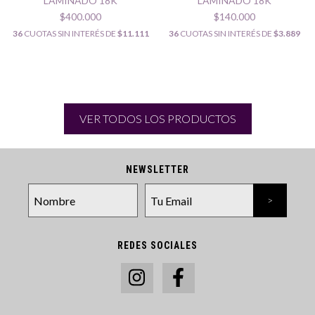
LAMINADO 18K
LAMINADO 18K
$400.000
$140.000
36
CUOTAS SIN INTERÉS DE
$11.111
36
CUOTAS SIN INTERÉS DE
$3.889
VER TODOS LOS PRODUCTOS
NEWSLETTER
REDES SOCIALES