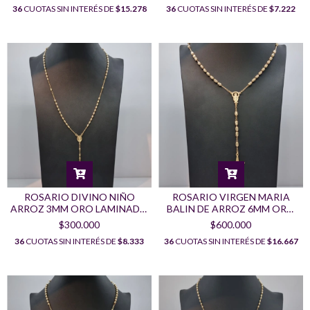
36
CUOTAS SIN INTERÉS DE
$7.222
36
CUOTAS SIN INTERÉS DE
$15.278
ROSARIO DIVINO NIÑO
ROSARIO VIRGEN MARIA
ARROZ 3MM ORO LAMINADO
BALIN DE ARROZ 6MM ORO
18K
LAMINADO 18K
$300.000
$600.000
36
CUOTAS SIN INTERÉS DE
$8.333
36
CUOTAS SIN INTERÉS DE
$16.667