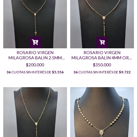
ROSARIO VIRGEN
ROSARIO VIRGEN
MILAGROSA BALIN 2.5MM
MILAGROSA BALIN 4MM ORO
45CM ORO LAMINADO 18K
LAMINADO 18K
$200.000
$350.000
36
CUOTAS SIN INTERÉS DE
$5.556
36
CUOTAS SIN INTERÉS DE
$9.722