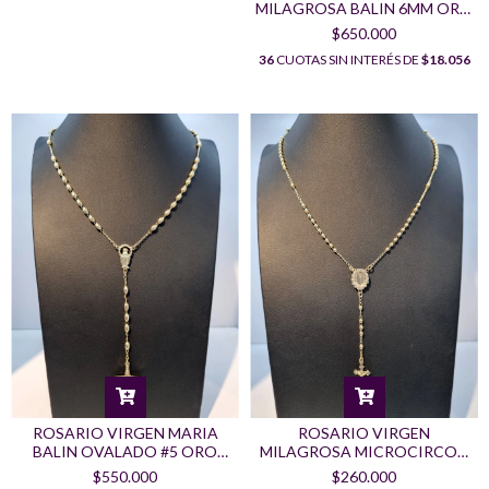
MILAGROSA BALIN 6MM ORO
LAMINADO 18K
$650.000
36
CUOTAS SIN INTERÉS DE
$18.056
ROSARIO VIRGEN
ROSARIO VIRGEN MARIA
MILAGROSA MICROCIRCON
BALIN OVALADO #5 ORO
BALIN #3 ORO LAMINADO
LAMINADO 18K
$260.000
$550.000
18K