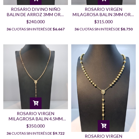
ROSARIO DIVINO NIÑO
ROSARIO VIRGEN
BALIN DE ARROZ 3MM ORO
MILAGROSA BALIN 3MM ORO
LAMINADO 18K
LAMINADO 18K
$240.000
$315.000
36
CUOTAS SIN INTERÉS DE
$6.667
36
CUOTAS SIN INTERÉS DE
$8.750
ROSARIO VIRGEN
MILAGROSA BALIN 4.5MM
ORO LAMINADO 18K
$350.000
36
CUOTAS SIN INTERÉS DE
$9.722
ROSARIO VIRGEN