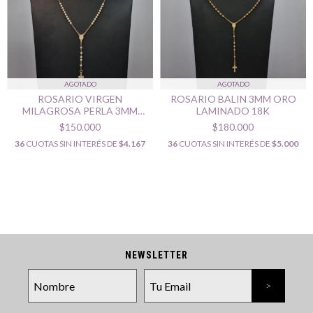
AGOTADO
AGOTADO
ROSARIO VIRGEN
ROSARIO BALIN 3MM ORO
MILAGROSA PERLA 3MM
LAMINADO 18K
ORO LAMINADO 18K
$150.000
$180.000
36
CUOTAS SIN INTERÉS DE
$4.167
36
CUOTAS SIN INTERÉS DE
$5.000
NEWSLETTER