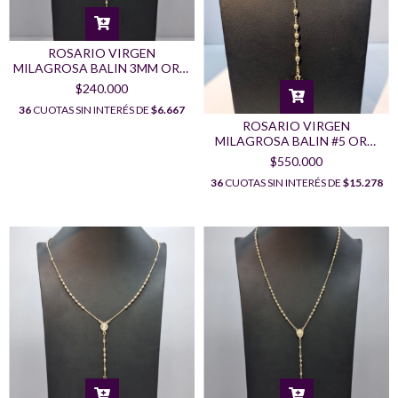
ROSARIO VIRGEN
MILAGROSA BALIN 3MM ORO
LAMINADO 18K
$240.000
36
CUOTAS SIN INTERÉS DE
$6.667
ROSARIO VIRGEN
MILAGROSA BALIN #5 ORO
LAMINADO 18K
$550.000
36
CUOTAS SIN INTERÉS DE
$15.278