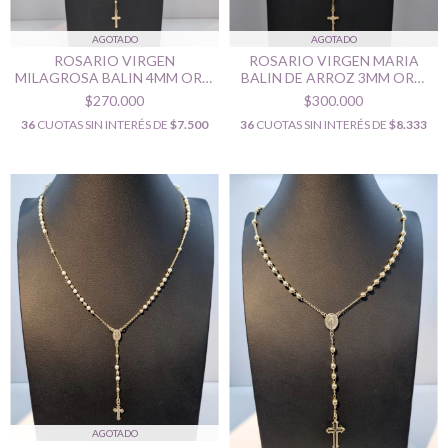
AGOTADO
AGOTADO
ROSARIO VIRGEN
ROSARIO VIRGEN MARIA
MILAGROSA BALIN 4MM ORO
BALIN DE ARROZ 3MM ORO
LAMINADO 18K
LAMINADO 18K
$270.000
$300.000
36
CUOTAS SIN INTERÉS DE
$7.500
36
CUOTAS SIN INTERÉS DE
$8.333
AGOTADO