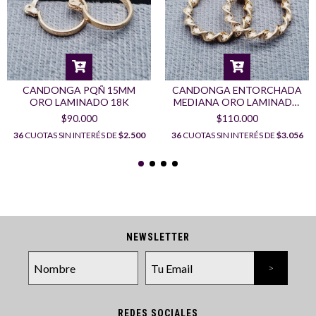
CANDONGA PQÑ 15MM
CANDONGA ENTORCHADA
ORO LAMINADO 18K
MEDIANA ORO LAMINADO
18K
$90.000
$110.000
36
CUOTAS SIN INTERÉS DE
$2.500
36
CUOTAS SIN INTERÉS DE
$3.056
NEWSLETTER
REDES SOCIALES