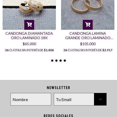
CANDONGA DIAMANTADA
CANDONGA LAMINA
ORO LAMINADO 18K
GRANDE ORO LAMINADO
18K
$65.000
$105.000
36
CUOTAS SIN INTERÉS DE
$1.806
36
CUOTAS SIN INTERÉS DE
$2.917
NEWSLETTER
REDES SOCIALES